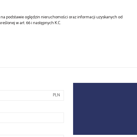
st na podstawie oględzin nieruchomości oraz informacji uzyskanych od
kreślonej w art. 66 i następnych K.C.
PLN