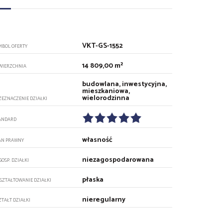
VKT-GS-1552
MBOL OFERTY
14 809,00 m²
WIERZCHNIA
budowlana, inwestycyjna,
mieszkaniowa,
wielorodzinna
ZEZNACZENIE DZIAŁKI
ANDARD
własność
AN PRAWNY
niezagospodarowana
GOSP. DZIAŁKI
płaska
SZTAŁTOWANIE DZIAŁKI
nieregularny
ZTAŁT DZIAŁKI