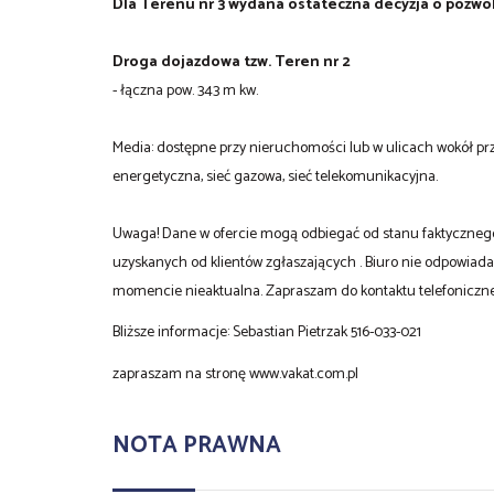
Dla Terenu nr 3 wydana ostateczna decyzja o pozwo
Droga dojazdowa tzw. Teren nr 2
- łączna pow. 343 m kw.
Media: dostępne przy nieruchomości lub w ulicach wokół prz
energetyczna, sieć gazowa, sieć telekomunikacyjna.
Uwaga! Dane w ofercie mogą odbiegać od stanu faktycznego,
uzyskanych od klientów zgłaszających . Biuro nie odpowiad
momencie nieaktualna. Zapraszam do kontaktu telefoniczn
Bliższe informacje: Sebastian Pietrzak 516-033-021
zapraszam na stronę www.vakat.com.pl
NOTA PRAWNA