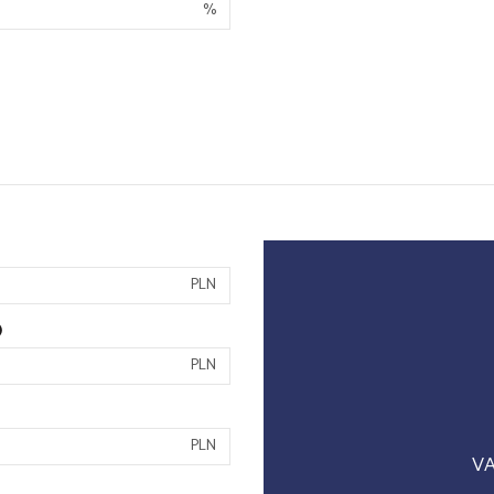
%
PLN
)
PLN
PLN
VA