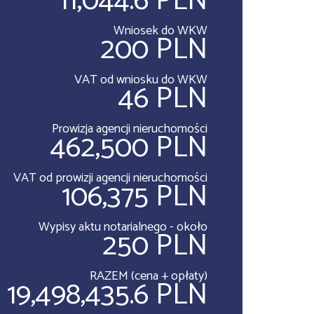
11,044.6 PLN
Wniosek do WKW
200 PLN
VAT od wniosku do WKW
46 PLN
Prowizja agencji nieruchomości
462,500 PLN
VAT od prowizji agencji nieruchomości
106,375 PLN
Wypisy aktu notarialnego - około
250 PLN
RAZEM (cena + opłaty)
19,498,435.6 PLN