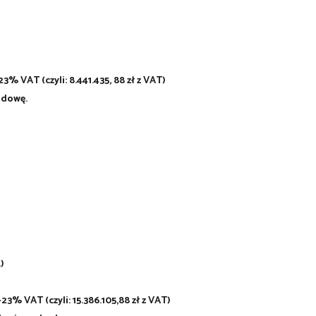
23% VAT (czyli: 8.441.435, 88 zł z VAT)
udowę.
)
+23% VAT (czyli: 15.386.105,88 zł z VAT)