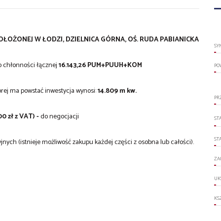
OŻONEJ W ŁODZI, DZIELNICA GÓRNA, OŚ. RUDA PABIANICKA
SY
 chłonności łącznej
16.143,26 PUM+PUUH+KOM
PO
rej ma powstać inwestycja wynosi:
14.809 m kw.
PR
0 zł z VAT) -
do negocjacji
ST
ST
jnych (istnieje możliwość zakupu każdej części z osobna lub całości).
ZA
UK
KS