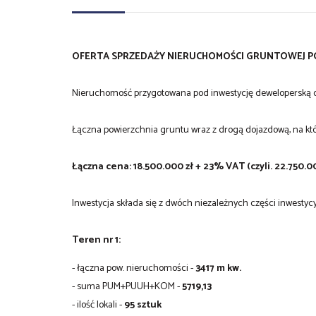
OFERTA SPRZEDAŻY NIERUCHOMOŚCI GRUNTOWEJ POŁ
Nieruchomość przygotowana pod inwestycję deweloperską o
Łączna powierzchnia gruntu wraz z drogą dojazdową, na któ
Łączna cena: 18.500.000 zł + 23% VAT (czyli. 22.750.00
Inwestycja składa się z dwóch niezależnych części inwestycy
Teren nr 1:
- łączna pow. nieruchomości -
3417 m kw.
- suma PUM+PUUH+KOM -
5719,13
- ilość lokali -
95 sztuk