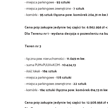
- miejsca parkingowe -
93 sztuki
- miejsca parkingowe zewnętrzne -
7 sztuk
- komórki -
95 sztuk (łączna pow. komórek 204,31 m kw.)
Cena przy zakupie jedynie tej części to: 6.862.956 zł +
Dla Terenu nr 1 -
wydana decyzja o pozwoleniu na b
Teren nr 3
- łączna pow. nieruchomości -
11.049 m kw.
- suma PUM+PUUH+KOM -
10.424,13
- ilość lokali -
184 sztuk
- miejsca parkingowe -
178
sztuki
- miejsca parkingowe zewnętrzne -
22 sztuk
- komórki -
184 sztuki (łączna pow. komórek 614,13 m kw.
Cena przy zakupie jedynie tej części to: 12.508.956 zł 