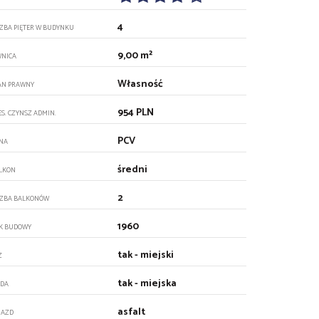
4
CZBA PIĘTER W BUDYNKU
9,00 m²
WNICA
Własność
AN PRAWNY
954 PLN
ES. CZYNSZ ADMIN.
PCV
NA
średni
LKON
2
CZBA BALKONÓW
1960
K BUDOWY
tak - miejski
Z
tak - miejska
DA
asfalt
JAZD