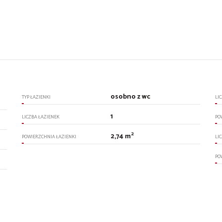
osobno z wc
TYP ŁAZIENKI
LI
1
LICZBA ŁAZIENEK
PO
2
2,74 m
POWIERZCHNIA ŁAZIENKI
LI
PO