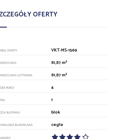
ZCZEGÓŁY OFERTY
VKT-MS-1569
MBOL OFERTY
81,87 m²
WIERZCHNIA
81,87 m²
WIERZCHNIA UŻYTKOWA
4
CZBA POKOI
1
ĘTRO
blok
DZAJ BUDYNKU
cegła
CHNOLOGIA BUDOWLANA
ANDARD