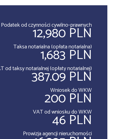
Podatek od czynności cywilno-prawnych
12,980 PLN
Taksa notarialna (opłata notarialna)
1,683 PLN
T od taksy notarialnej (opłaty notarialnej)
387.09 PLN
Wniosek do WKW
200 PLN
VAT od wniosku do WKW
46 PLN
Prowizja agencji nieruchomości