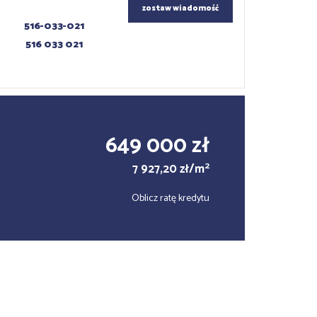
zostaw wiadomość
516-033-021
516 033 021
649 000 zł
2
7 927,20 zł/m
Oblicz ratę kredytu