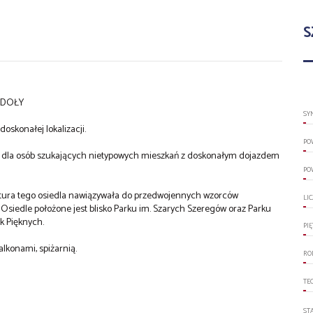
S
 DOŁY
SY
konałej lokalizacji.
PO
a dla osób szukających nietypowych mieszkań z doskonałym dojazdem
PO
ektura tego osiedla nawiązywała do przedwojennych wzorców
LI
Osiedle położone jest blisko Parku im. Szarych Szeregów oraz Parku
k Pięknych.
PI
lkonami, spiżarnią.
RO
TE
ST