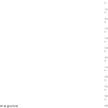
LI
PI
ST
MI
OK
BA
LI
RO
GA
WO
em w gruncie
DO