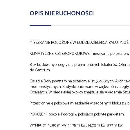
OPIS NIERUCHOMOŚCI
MIESZKANIE POŁOŻONE W ŁODZI, DZIELNICA BAŁUTY, OŚ.
KLIMATYCZNE, CZTEROPOKOJOWE mieszkanie położone w dos
Blok budowany z cegły dla prominentnych lokatorów. Ofert
do Centrum.
Osiedle Doły powstało na przełomie lat 50/60 tych. Archit
modernistycznych. Budynki budowano w większości z cegły. 
Ocalałych. W niedalekiej okolicy znajduje się Akademia Sztu
Przestronne 4 pokojowe mieszkanie w zadbanym bloku z 2 ba
POKOJE : 4 pokoje. Podłogi w pokojach pokryte parkietem.
WYMIARY : 18,90 m kw ; 14,75 m kw ; 14,03 m kw: 8,77 m kw