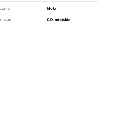
bloki
OCZENIE
C.O. miejskie
RZEWANIE