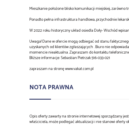
Mieszkanie położone blisko komunikacji miejskiej, zarówno t
Ponadto pełna infrastruktura handlowa, przychodnie lekarskie
W 2022 roku historyczny układ osiedla Doły- Wschód wpisa
Uwaga! Dane w ofercie mogą odbiegać od stanu faktycznego,
uzyskanych od klientów zgłaszających . Biuro nie odpowiad
momencie nieaktualna. Zapraszam do kontaktu telefoniczn
Bliższe informacje: Sebastian Pietrzak 516-033-021
zapraszam na stronę www.vakat.com.pl
NOTA PRAWNA
Opis oferty zawarty na stronie internetowej sporządzany je
właściciela, może podlegać aktualizacji i nie stanowi oferty o