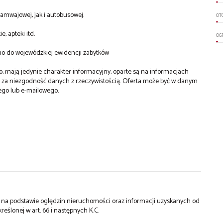
ramwajowej, jak i autobusowej.
OT
, apteki itd.
OG
no do wojewódzkiej ewidencji zabytków
 mają jedynie charakter informacyjny, oparte są na informacjach
a za niezgodność danych z rzeczywistością. Oferta może być w danym
ego lub e-mailowego.
st na podstawie oględzin nieruchomości oraz informacji uzyskanych od
kreślonej w art. 66 i następnych K.C.