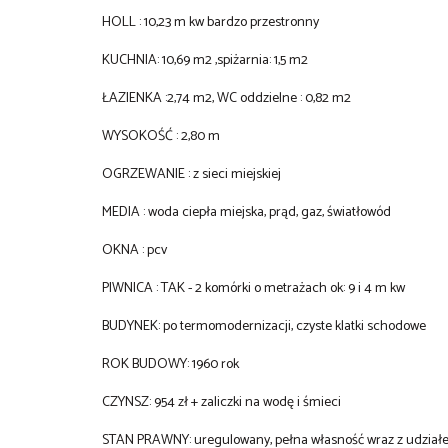
HOLL : 10,23 m kw bardzo przestronny
KUCHNIA: 10,69 m2 ,spiżarnia: 1,5 m2
ŁAZIENKA :2,74 m2, WC oddzielne : 0,82 m2
WYSOKOŚĆ : 2,80 m
OGRZEWANIE : z sieci miejskiej
MEDIA : woda ciepła miejska, prąd, gaz, światłowód
OKNA : pcv
PIWNICA : TAK - 2 komórki o metrażach ok: 9 i 4 m kw
BUDYNEK: po termomodernizacji, czyste klatki schodowe
ROK BUDOWY: 1960 rok
CZYNSZ: 954 zł + zaliczki na wodę i śmieci
STAN PRAWNY: uregulowany, pełna własność wraz z udział