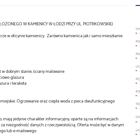
ŻONEGO W KAMIENICY W ŁODZI PRZY UL. PIOTRKOWSKIEJ
SY
iętrze w oficynie kamienicy. Zarówno kamienica jak i samo mieszkanie
PO
PO
LI
et w dobrym stanie, ściany malowane
ciowo glazura
PI
azura i terakota
RO
ia miejskie. Ogrzewanie oraz ciepła woda z pieca dwufunkcyjnego
TE
ST
 mają jedynie charakter informacyjny, oparte są na informacjach
a za niezgodność danych z rzeczywistością. Oferta może być w danym
ego lub e-mailowego.
LI