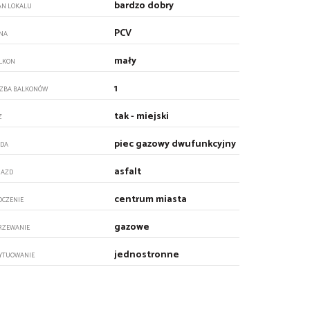
bardzo dobry
AN LOKALU
PCV
NA
mały
LKON
1
CZBA BALKONÓW
tak - miejski
Z
piec gazowy dwufunkcyjny
DA
asfalt
JAZD
centrum miasta
OCZENIE
gazowe
RZEWANIE
jednostronne
YTUOWANIE