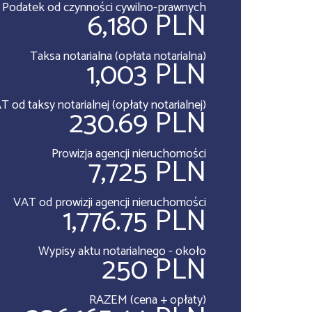
Podatek od czynności cywilno-prawnych
6,180 PLN
Taksa notarialna (opłata notarialna)
1,003 PLN
T od taksy notarialnej (opłaty notarialnej)
230.69 PLN
Prowizja agencji nieruchomości
7,725 PLN
VAT od prowizji agencji nieruchomości
1,776.75 PLN
Wypisy aktu notarialnego - około
250 PLN
RAZEM (cena + opłaty)