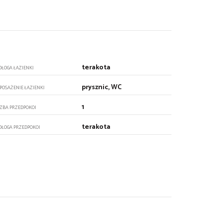
terakota
DŁOGA ŁAZIENKI
prysznic, WC
POSAŻENIE ŁAZIENKI
1
CZBA PRZEDPOKOI
terakota
DŁOGA PRZEDPOKOI