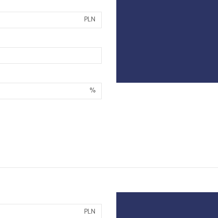
PLN
%
PLN