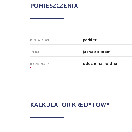
POMIESZCZENIA
parkiet
PODŁOGI POKOI
jasna z oknem
TYP KUCHNI
oddzielna i widna
RODZAJ KUCHNI
KALKULATOR KREDYTOWY