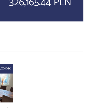
326,165.44 PLN
ĄCZNOŚĆ