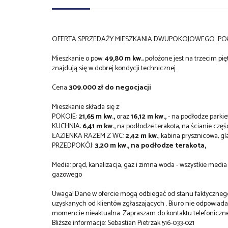
OFERTA SPRZEDAŻY MIESZKANIA DWUPOKOJOWEGO POŁO
Mieszkanie o pow.
49,80 m kw.
, położone jest na trzecim p
znajdują się w dobrej kondycji technicznej.
Cena
309.000 zł do negocjacji
Mieszkanie składa się z:
POKOJE:
21,65 m kw.,
oraz
16,12 m kw.,
- na podłodze parki
KUCHNIA:
6,41 m kw.,
na podłodze terakota, na ścianie częś
ŁAZIENKA RAZEM Z WC:
2,42 m kw.
, kabina prysznicowa, gl
PRZEDPOKÓJ:
3,20 m kw., na podłodze terakota,
Media: prąd, kanalizacja, gaz i zimna woda - wszystkie med
gazowego
Uwaga! Dane w ofercie mogą odbiegać od stanu faktycznego,
uzyskanych od klientów zgłaszających . Biuro nie odpowiad
momencie nieaktualna. Zapraszam do kontaktu telefoniczn
Bliższe informacje: Sebastian Pietrzak 516-033-021