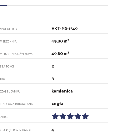
VKT-MS-1549
MBOL OFERTY
49,80 m²
WIERZCHNIA
49,80 m²
WIERZCHNIA UŻYTKOWA
2
CZBA POKOI
3
ĘTRO
kamienica
DZAJ BUDYNKU
cegła
CHNOLOGIA BUDOWLANA
ANDARD
4
CZBA PIĘTER W BUDYNKU