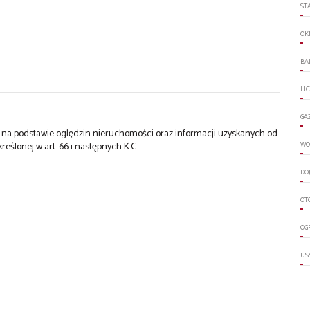
ST
OK
BA
LI
GA
st na podstawie oględzin nieruchomości oraz informacji uzyskanych od
kreślonej w art. 66 i następnych K.C.
WO
DO
OT
OG
US