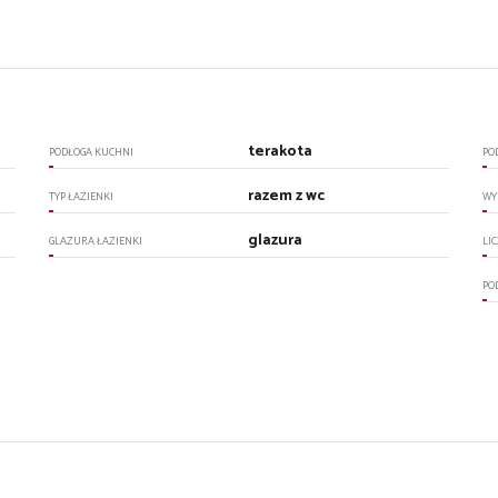
terakota
PODŁOGA KUCHNI
PO
razem z wc
TYP ŁAZIENKI
WY
glazura
GLAZURA ŁAZIENKI
LI
PO