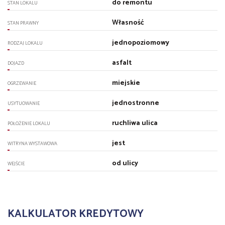
do remontu
STAN LOKALU
Własność
STAN PRAWNY
jednopoziomowy
RODZAJ LOKALU
asfalt
DOJAZD
miejskie
OGRZEWANIE
jednostronne
USYTUOWANIE
ruchliwa ulica
POŁOŻENIE LOKALU
jest
WITRYNA WYSTAWOWA
od ulicy
WEJŚCIE
KALKULATOR KREDYTOWY