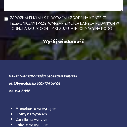
ZAPOZNAŁEM/ŁAM SIĘ I WYRAŻAM ZGODĘ NA KONTAKT
TELEFONICZNY I PRZETWARZANIE MOICH DANYCH PODANYCH W
FORMULARZU ZGODNIE Z KLAUZULĄ INFORMACYJNĄ RODO
Vakat Nieruchomości Sebastian Pietrzak
ul. Obywatelska 102/104 SP 06
94-104 Łódź
Mieszkania
na wynajem
Domy
na wynajem
Działki
na wynajem
Lokale
na wynajem