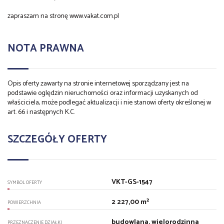
zapraszam na stronę www.vakat.com.pl
NOTA PRAWNA
Opis oferty zawarty na stronie internetowej sporządzany jest na
podstawie oględzin nieruchomości oraz informacji uzyskanych od
właściciela, może podlegać aktualizacji i nie stanowi oferty określonej w
art. 66 i następnych K.C.
SZCZEGÓŁY OFERTY
VKT-GS-1547
SYMBOL OFERTY
2 227,00 m²
POWIERZCHNIA
budowlana, wielorodzinna
PRZEZNACZENIE DZIAŁKI