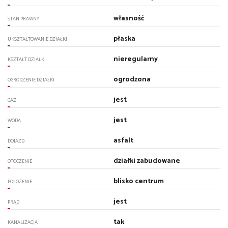
własność
STAN PRAWNY
płaska
UKSZTAŁTOWANIE DZIAŁKI
nieregularny
KSZTAŁT DZIAŁKI
ogrodzona
OGRODZENIE DZIAŁKI
jest
GAZ
jest
WODA
asfalt
DOJAZD
działki zabudowane
OTOCZENIE
blisko centrum
POŁOŻENIE
jest
PRĄD
tak
KANALIZACJA