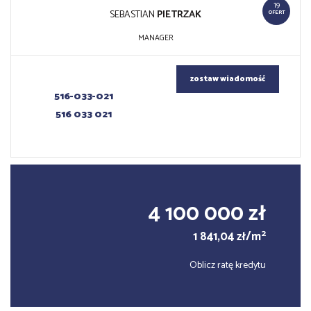
19
SEBASTIAN
PIETRZAK
OFERT
MANAGER
zostaw wiadomość
516-033-021
516 033 021
4 100 000 zł
2
1 841,04 zł/m
Oblicz ratę kredytu