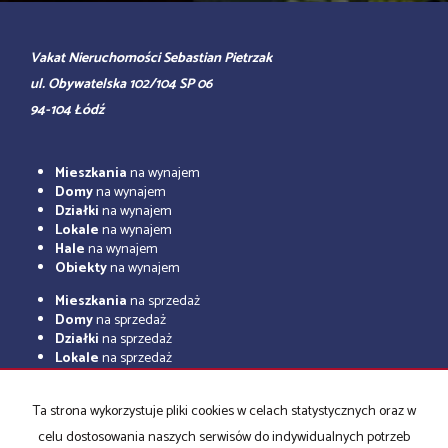
Vakat Nieruchomości Sebastian Pietrzak
ul. Obywatelska 102/104 SP 06
94-104 Łódź
Mieszkania
na wynajem
Domy
na wynajem
Działki
na wynajem
Lokale
na wynajem
Hale
na wynajem
Obiekty
na wynajem
Mieszkania
na sprzedaż
Domy
na sprzedaż
Działki
na sprzedaż
Lokale
na sprzedaż
Hale
na sprzedaż
Obiekty
na sprzedaż
Ta strona wykorzystuje pliki cookies w celach statystycznych oraz w
celu dostosowania naszych serwisów do indywidualnych potrzeb
Strona główna
O firmie
Notatnik
Kup
Sprzedaj
Rodo