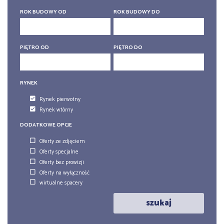
6 pokoi
6 pokoi
ROK BUDOWY OD
ROK BUDOWY DO
PIĘTRO OD
PIĘTRO DO
RYNEK
Rynek pierwotny
Rynek wtórny
DODATKOWE OPCJE
Oferty ze zdjęciem
Oferty specjalne
Oferty bez prowizji
Oferty na wyłączność
wirtualne spacery
szukaj