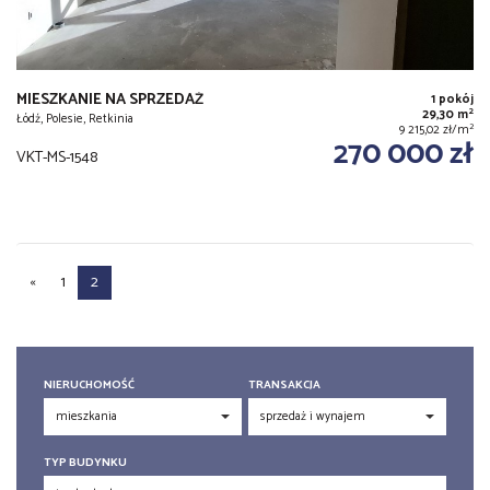
MIESZKANIE NA SPRZEDAŻ
1 pokój
2
29,30 m
Łódź, Polesie, Retkinia
2
9 215,02 zł/m
270 000 zł
VKT-MS-1548
«
1
2
NIERUCHOMOŚĆ
TRANSAKCJA
TYP BUDYNKU