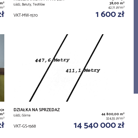
2
2
 m
38,00 m
Łódź, Bałuty, Teofilów
2
2
ł/m
42,11 zł/m
zł
1 600 zł
VKT-MW-1570
DZIAŁKA NA SPRZEDAŻ
oje
2
2
 m
44 800,00 m
Łódź, Górna
2
2
/m
324,55 zł/m
zł
14 540 000 zł
VKT-GS-1568