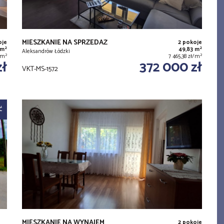
MIESZKANIE NA SPRZEDAŻ
oje
2 pokoje
2
2
 m
49,83 m
Aleksandrów Łódzki
2
2
ł/m
7 465,38 zł/m
zł
372 000 zł
VKT-MS-1572
Ć
MIESZKANIE NA WYNAJEM
2 pokoje