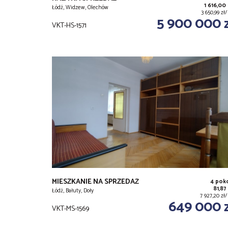
1 616,00
Łódź, Widzew, Olechów
3 650,99 z
5 900 000 
VKT-HS-1571
MIESZKANIE NA SPRZEDAŻ
4 pok
81,87
Łódź, Bałuty, Doły
7 927,20 zł
649 000 
VKT-MS-1569