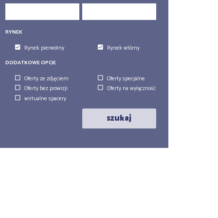
RYNEK
Rynek pierwotny
Rynek wtórny
DODATKOWE OPCJE
Oferty ze zdjęciem
Oferty specjalne
Oferty bez prowizji
Oferty na wyłączność
wirtualne spacery
szukaj