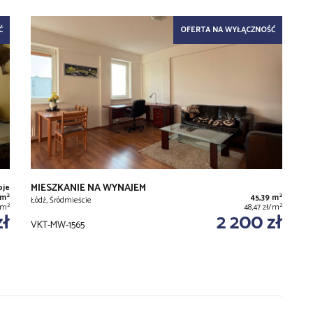
Ć
OFERTA NA WYŁĄCZNOŚĆ
MIESZKANIE NA WYNAJEM
oje
2
2
 m
45,39 m
Łódź, Śródmieście
2
2
ł/m
48,47 zł/m
zł
2 200 zł
VKT-MW-1565