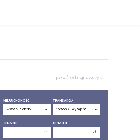
pokaż od najnowszych
NIERUCHOMOŚĆ
TRANSAKCJA
CENA OD
CENA DO
zł
zł