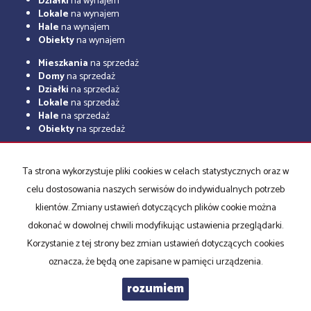
Działki
na wynajem
Lokale
na wynajem
Hale
na wynajem
Obiekty
na wynajem
Mieszkania
na sprzedaż
Domy
na sprzedaż
Działki
na sprzedaż
Lokale
na sprzedaż
Hale
na sprzedaż
Obiekty
na sprzedaż
Strona główna
O firmie
Notatnik
Kup
Sprzedaj
Rodo
Ta strona wykorzystuje pliki cookies w celach statystycznych oraz w
Kontakt
celu dostosowania naszych serwisów do indywidualnych potrzeb
klientów. Zmiany ustawień dotyczących plików cookie można
dokonać w dowolnej chwili modyfikując ustawienia przeglądarki.
Korzystanie z tej strony bez zmian ustawień dotyczących cookies
VAKAT NIERUCHOMOŚCI
2026
Program dla biur nieruchomości
Galactica Virgo
oznacza, że będą one zapisane w pamięci urządzenia.
rozumiem